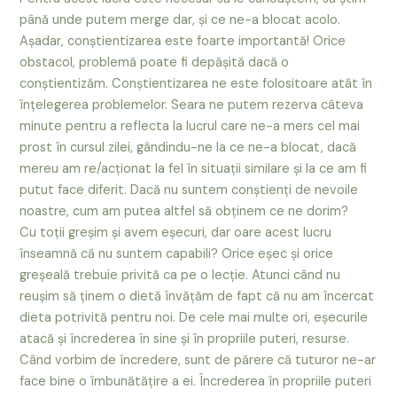
până unde putem merge dar, şi ce ne-a blocat acolo.
Aşadar, conştientizarea este foarte importantă! Orice
obstacol, problemă poate fi depăşită dacă o
conştientizăm. Conştientizarea ne este folositoare atât în
înţelegerea problemelor. Seara ne putem rezerva câteva
minute pentru a reflecta la lucrul care ne-a mers cel mai
prost în cursul zilei, gândindu-ne la ce ne-a blocat, dacă
mereu am re/acţionat la fel în situaţii similare şi la ce am fi
putut face diferit. Dacă nu suntem conştienți de nevoile
noastre, cum am putea altfel să obţinem ce ne dorim?
Cu toţii greşim şi avem eşecuri, dar oare acest lucru
înseamnă că nu suntem capabili? Orice eşec şi orice
greşeală trebuie privită ca pe o lecţie. Atunci când nu
reuşim să ţinem o dietă învăţăm de fapt că nu am încercat
dieta potrivită pentru noi. De cele mai multe ori, eşecurile
atacă şi încrederea în sine şi în propriile puteri, resurse.
Când vorbim de încredere, sunt de părere că tuturor ne-ar
face bine o îmbunătățire a ei. Încrederea în propriile puteri