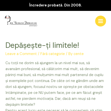
Încredere probată. Din 2008.
Skip
to
Main
content
Men
Depăşeşte-ţi limitele!
Leave a Comment
/
Fără categorie
/ By
cente
Cu toţii ne dorim să ajungem la un nivel mai sus, să
avansăm profesional, să călătorim mai mult, să devenim
părinţi mai buni, să mulţumim mai mult partenerul de cuplu
şi exemplele pot continua. De câte ori ne gândim unde am
dori să ajungem, focusul nostru se opreşte pe obstacolele
întâmpinate, pe ce NU putem face, pe ce am făcut greşit
astfel, ne pierdem motivaţia. Dar, dacă am reuşi să ne
depăşim limitele?
Pentru acest lucru este necesar să le cunoaştem, să ştim