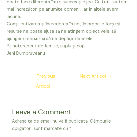
poate face diferența între succes şi eşec. Cu toţii suntem
mai încrezători pe anumite domenii, iar în altele avem
lacune.
Conştientizarea şi încrederea în noi, în propriile forţe şi
resurse ne poate ajuta să ne atingem obiectivele, să
ajungem mai sus şi să ne depăşim limitele.
Psihoterapeut de familie, cuplu și copil
Jeni Dumbrăveanu
Navigare
←
Previous
Next Articol
→
în
Articol
articole
Leave a Comment
Adresa ta de email nu va fi publicată.
Câmpurile
obligatorii sunt marcate cu
*